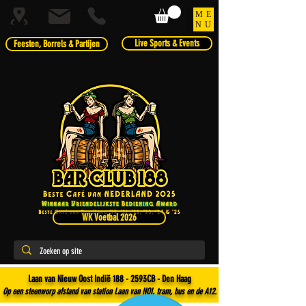
ME
NU
Live Sports & Events
Feesten, Borrels & Partijen
WK Voetbal 2026
Laan van Nieuw Oost Indië 188 - 2593CB - Den Haag
Op een steenworp afstand van station Laan van NOI, tram, bus en de A12.