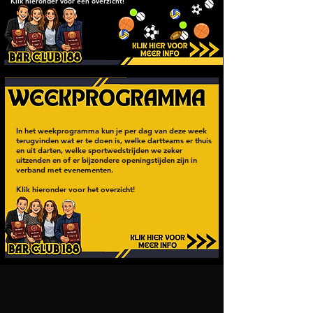
Klik hieronder voor een overzicht!
In het weekprogramma kun je per dag van deze week
terugvinden wat er te doen is, welke dartteams er thuis
en uit darten, welke sportwedstrijden we zeker
uitzenden en of er bijzondere openingstijden zijn in
verband met evenementen.
Klik hieronder voor het overzicht!