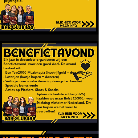
prijzengeld.
Elk jaar in december organiseren wij een
Benefietavond voor een goed doel. De avond
bestaat uit:
- Een Top2000 Muziekquiz (inschrijfgeld = donatie)
- Loterijen (lootje kopen = doneren)
- Veilingen van unieke items (opbrengst = donatie)
- Speciale bonusronde
- Acties op Pitchers, Shots & Snacks
Tijdens de laatste editie (2025)
haalden we maar liefst €5300,- voor
Stichting Alzheimer Nederland. Dit
jaar hopen we het weer te
overtreffen!