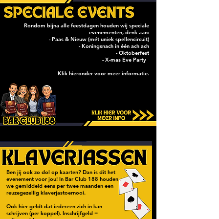
Rondom bijna alle feestdagen houden wij speciale
evenementen, denk aan:
- Paas & Nieuw (mét uniek spellencircuit)
- Koningsnach in één ach ach
- Oktoberfest
- X-mas Eve Party
Klik hieronder voor meer informatie.
Ben jij ook zo dol op kaarten? Dan is dit het
evenement voor jou! In Bar Club 188 houden
we gemiddeld eens per twee maanden een
reuzegezellig klaverjastoernooi.
Ook hier geldt dat iedereen zich in kan
schrijven (per koppel). Inschrijfgeld =