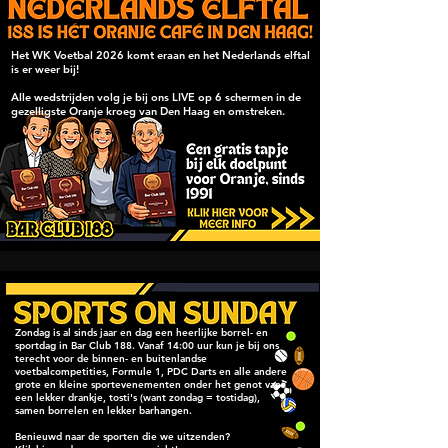
Het WK Voetbal 2026 komt eraan en het Nederlands elftal
is er weer bij!
Alle wedstrijden volg je bij ons LIVE op 6 schermen in de
gezelligste Oranje kroeg van Den Haag en omstreken.
Zondag is al sinds jaar en dag een heerlijke borrel- en
sportdag in Bar Club 188. Vanaf 14:00 uur kun je bij ons
terecht voor de binnen- en buitenlandse
voetbalcompetities, Formule 1, PDC Darts en alle andere
grote en kleine sportevenementen onder het genot van
een lekker drankje, tosti's (want zondag = tostidag),
samen borrelen en lekker barhangen.
Benieuwd naar de sporten die we uitzenden?