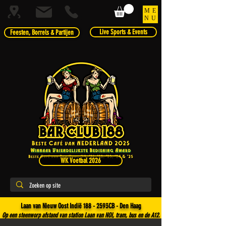
ME
NU
Live Sports & Events
Feesten, Borrels & Partijen
WK Voetbal 2026
Laan van Nieuw Oost Indië 188 - 2593CB - Den Haag
Op een steenworp afstand van station Laan van NOI, tram, bus en de A12.