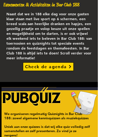
Evenementen & Activiteiten in Bar Club 188
Naast dat we in 188 elke dag voor onze gasten
klaar staan met live sport op 6 schermen, een
breed scala aan heerlijke dranken en hapjes, een
gezellig praatje en volop keuze uit onze spellen
en mogelijkheid om te darten, is er ook vrijwel
elk weekend iets te beleven in Bar Club 188: van
toernooien en quiznights tot speciale events
rondom de feestdagen en themafeesten. In Bar
Club 188 is altijd iets te doen! Scroll verder voor
meer informatie!
Check de agenda
We organiseren regelmatig Quiznights in
Bar Club
188: zowel algemene kennisquizzen als muziekquizzes
Uniek aan onze quizzes is dat wij elke quiz volledig zelf
samenstellen en zelf presenteren. Zo vind je ze
nergens!