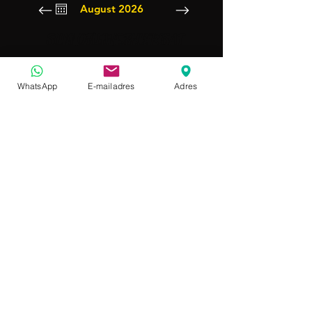
August 2026
SUN
MON
TUE
WED
THU
FRI
SAT
WhatsApp
E-mailadres
Adres