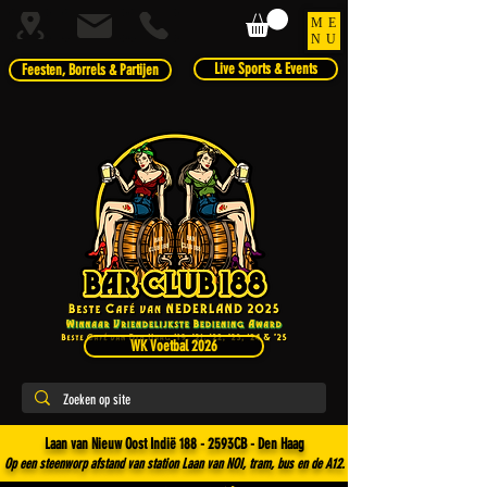
ME
NU
Live Sports & Events
Feesten, Borrels & Partijen
WK Voetbal 2026
Laan van Nieuw Oost Indië 188 - 2593CB - Den Haag
Op een steenworp afstand van station Laan van NOI, tram, bus en de A12.