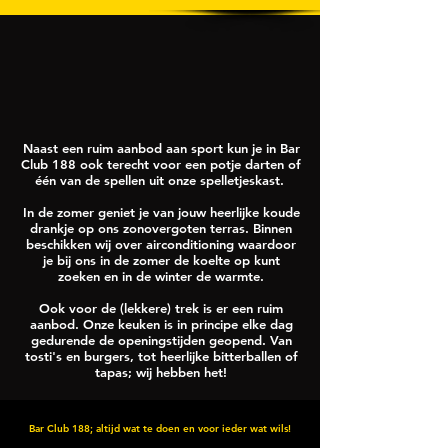
Naast een ruim aanbod aan sport kun je in Bar
Club 188 ook terecht voor een potje darten of
één van de spellen uit onze spelletjeskast.
In de zomer geniet je van jouw heerlijke koude
drankje op ons zonovergoten terras. Binnen
beschikken wij over airconditioning waardoor
je bij ons in de zomer de koelte op kunt
zoeken en in de winter de warmte.
Ook voor de (lekkere) trek is er een ruim
aanbod. Onze keuken is in principe elke dag
gedurende de openingstijden geopend. Van
tosti's en burgers, tot heerlijke bitterballen of
tapas; wij hebben het!
Bar Club 188; altijd wat te doen en voor ieder wat wils!