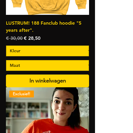
LUSTRUM! 188 Fanclub hoodie "5
years after".
Normale prijs
Verkoopprijs
€ 30,00
€ 28,50
In winkelwagen
Exclusief!