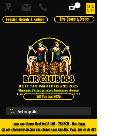
ME
NU
Live Sports & Events
Feesten, Borrels & Partijen
WK Voetbal 2026
Laan van Nieuw Oost Indië 188 - 2593CB - Den Haag
Op een steenworp afstand van station Laan van NOI, tram, bus en de A12.