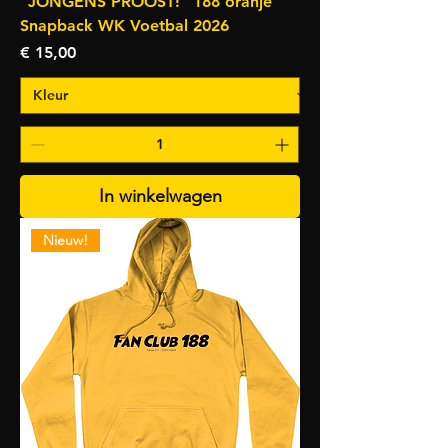
"JONGENS PROOST!" 188 oranje
Snapback WK Voetbal 2026
Prijs
€ 15,00
In winkelwagen
Nieuw!