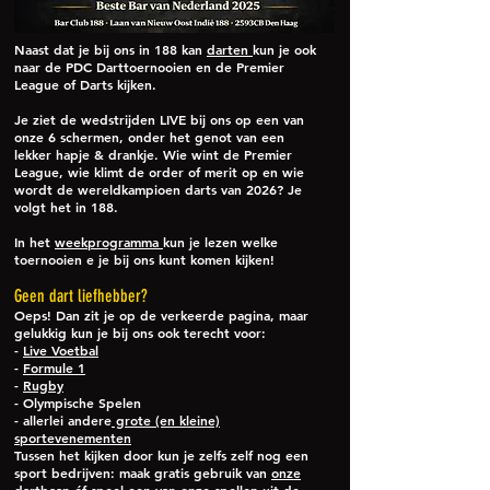
Naast dat je bij ons in 188 kan
darten
kun je ook
naar de PDC Darttoernooien en de Premier
League of Darts kijken.
Je ziet de wedstrijden LIVE bij ons op een van
onze 6 schermen, onder het genot van een
lekker hapje & drankje. Wie wint de Premier
League, wie klimt de order of merit op en wie
wordt de wereldkampioen darts van 2026? Je
volgt het in 188.
In het
weekprogramma
kun je lezen welke
toernooien e je bij ons kunt komen kijken!
Geen dart liefhebber?
Oeps! Dan zit je op de verkeerde pagina, maar
gelukkig kun je bij ons ook terecht voor:
-
Live Voetbal
-
Formule 1
-
Rugby
- Olympische Spelen
- allerlei andere
grote (en kleine)
sportevenementen
Tussen het kijken door kun je zelfs zelf nog een
sport bedrijven: maak gratis gebruik van
onze