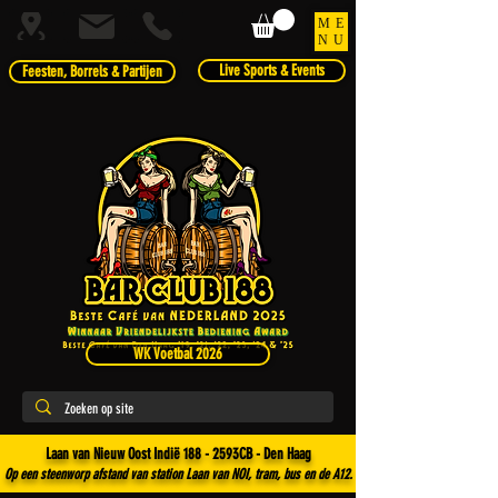
ME
NU
Live Sports & Events
Feesten, Borrels & Partijen
WK Voetbal 2026
Laan van Nieuw Oost Indië 188 - 2593CB - Den Haag
Op een steenworp afstand van station Laan van NOI, tram, bus en de A12.