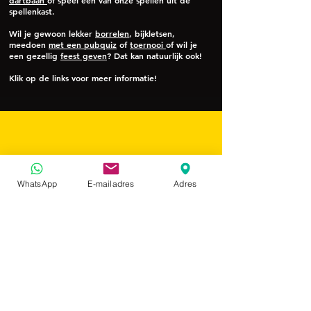
dartbaan
óf speel een van onze spellen uit de
spellenkast.
Wil je gewoon lekker
borrelen
, bijkletsen,
meedoen
met een pubquiz
of
toernooi
of wil je
een gezellig
feest geven
? Dat kan natuurlijk ook!
Klik op de links voor meer informatie!
WhatsApp
E-mailadres
Adres