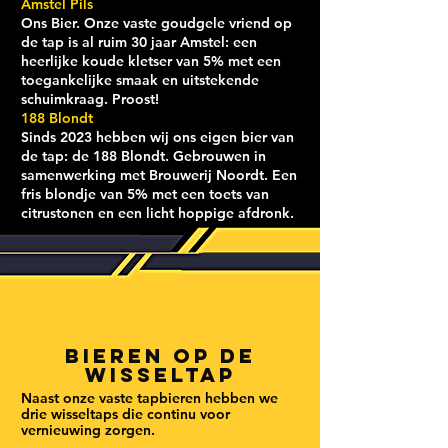
Amstel Pils
Ons Bier. Onze vaste goudgele vriend op
de tap is al ruim 30 jaar Amstel: een
heerlijke koude kletser van 5% met een
toegankelijke smaak en uitstekende
schuimkraag. Proost!
188 Blondt
Sinds 2023 hebben wij ons eigen bier van
de tap: de 188 Blondt. Gebrouwen in
samenwerking met Brouwerij Noordt. Een
fris blondje van 5% met een toets van
citrustonen en een licht hoppige afdronk.
Bieren op de
Wisseltap
Naast onze vaste tapbieren hebben we
drie wisseltaps die continu voor
vernieuwing zorgen.