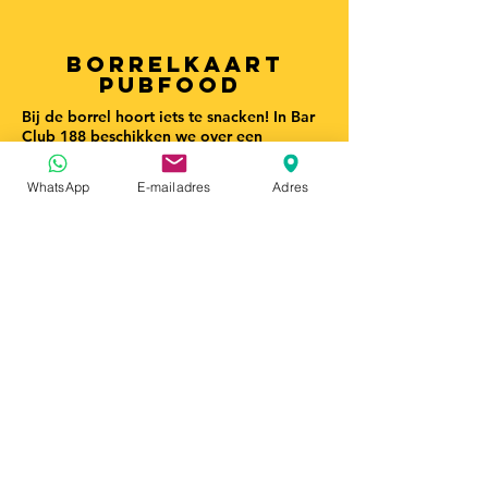
Borrelkaart
Pubfood
Bij de borrel hoort iets te snacken! In Bar
Club 188 beschikken we over een
uitgebreide snackkaart met tosti's,
broodjes, een ruim scala aan frituursnacks
WhatsApp
E-mailadres
Adres
(ook vega en vegan), tapas en wat
kleinere bites zoals nootjes, chips en
olijven. Voor ieder wat wils!
Menukaart >