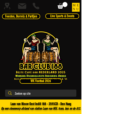
ME
NU
Live Sports & Events
Feesten, Borrels & Partijen
WK Voetbal 2026
Laan van Nieuw Oost Indië 188 - 2593CB - Den Haag
Op een steenworp afstand van station Laan van NOI, tram, bus en de A12.