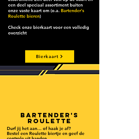
een deel speciaal assortiment buiten
onze vaste kaart om (o.a.
Bartender's
Roulette bieren
)
Check onze bierkaart voor een volledig
overzicht
Bierkaart
Bartender's
ROulette
Durf jij het aan… of haak je af?
Bestel een Roulette biertje en geef de
controle uit handen.