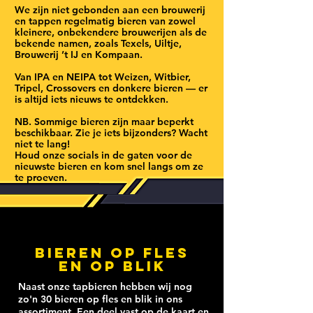
We zijn niet gebonden aan een brouwerij
en tappen regelmatig bieren van zowel
kleinere, onbekendere brouwerijen als de
bekende namen, zoals Texels, Uiltje,
Brouwerij ’t IJ en Kompaan.
Van IPA en NEIPA tot Weizen, Witbier,
Tripel, Crossovers en donkere bieren — er
is altijd iets nieuws te ontdekken.
NB. Sommige bieren zijn maar beperkt
beschikbaar. Zie je iets bijzonders? Wacht
niet te lang!
Houd onze socials in de gaten voor de
nieuwste bieren en kom snel langs om ze
te proeven.
Bieren op fles
en op blik
Naast onze tapbieren hebben wij nog
zo'n 30 bieren op fles en blik in ons
assortiment. Een deel vast op de kaart en