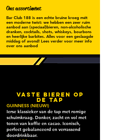
Ons assortiment
Bar Club 188 is een echte bruine kroeg mét
een moderne twist: we hebben een zeer ruim
aanbod aan (speciaal)bieren, non-alcoholische
dranken, cocktails, shots, whiskeys, bourbons
en heerlijke barbites. Alles voor een geslaagde
middag of avond! Lees verder voor meer info
over ons aanbod
Vaste Bieren op
de tap
GUINNESS (NIEUW!)
Ierse klassieker van de tap met romige
schuimkraag.
Donker, zacht en vol met
tonen van koffie en cacao.
Iconisch,
perfect gebalanceerd en verrassend
doordrinkbaar.