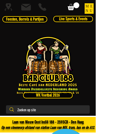
ME
NU
Live Sports & Events
Feesten, Borrels & Partijen
WK Voetbal 2026
Laan van Nieuw Oost Indië 188 - 2593CB - Den Haag
Op een steenworp afstand van station Laan van NOI, tram, bus en de A12.