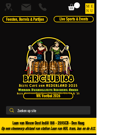
ME
NU
Live Sports & Events
Feesten, Borrels & Partijen
WK Voetbal 2026
Laan van Nieuw Oost Indië 188 - 2593CB - Den Haag
Op een steenworp afstand van station Laan van NOI, tram, bus en de A12.