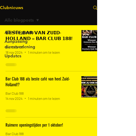
Clubnieuws
Alle blogposts
Alle blogposts
𝗕𝗘𝗦𝗧𝗘 𝗕𝗔𝗥 𝗩𝗔𝗡 𝗭𝗨𝗜𝗗-
𝗛𝗢𝗟𝗟𝗔𝗡𝗗 = 𝗕𝗔𝗥 𝗖𝗟𝗨𝗕 𝟭𝟴𝟴!
Aanpassing
dienstverlening
Bar Club 188
18 nov 2024
1 minuten om te lezen
Updates
Bar Club 188 als beste café van heel Zuid-
Holland!?
Bar Club 188
14 nov 2024
1 minuten om te lezen
Ruimere openingstijden per 1 oktober!
Bar Club 188