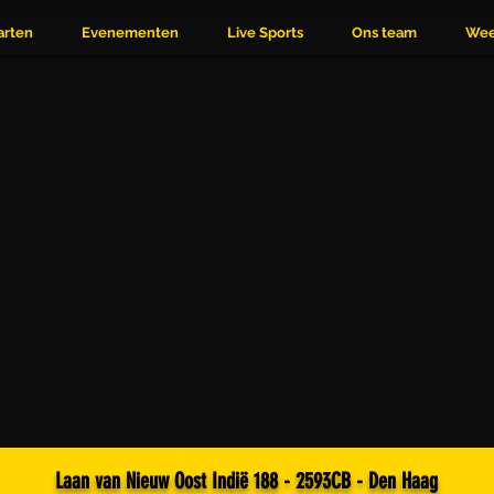
arten
Evenementen
Live Sports
Ons team
Wee
Laan van Nieuw Oost Indië 188 - 2593CB - Den Haag