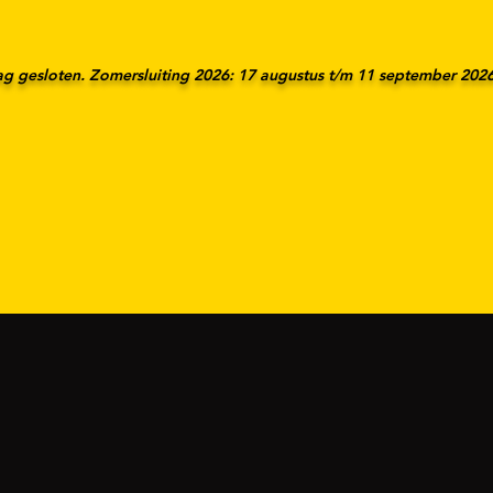
ag gesloten. Zomersluiting 2026: 17 augustus t/m 11 september 202