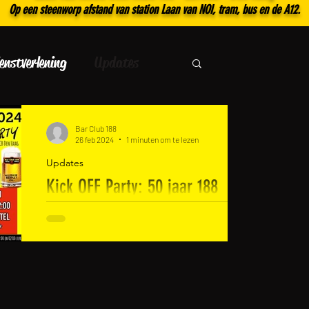
Op een steenworp afstand van station Laan van NOI, tram, bus en de A12.
enstverlening
Updates
Bar Club 188
26 feb 2024
1 minuten om te lezen
Updates
Kick OFF Party: 50 jaar 188
ZATERDAG 2 MAART 2024 ❗️𝟱𝟬 𝗝𝗔𝗔𝗥 𝗕𝗔𝗥
𝗖𝗟𝗨𝗕 𝟭𝟴𝟴 ❗️ 💛🖤 𝑫𝒆 𝑲𝒊𝒄𝒌-𝒐𝒇𝒇 𝑷𝒂𝒓𝒕𝒚! 💛🖤
Een halve eeuw 188, dat vieren...