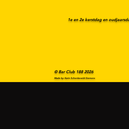
1e en 2e kerstdag en oudjaarsd
© Bar Club 188 2026
Made by: Karin Schenkeveld-Siemons