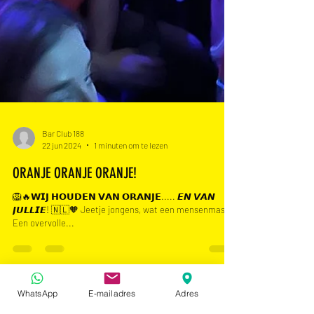
Bar Club 188
22 jun 2024
1 minuten om te lezen
ORANJE ORANJE ORANJE!
🦁🔥𝗪𝗜𝗝 𝗛𝗢𝗨𝗗𝗘𝗡 𝗩𝗔𝗡 𝗢𝗥𝗔𝗡𝗝𝗘..... 𝙀𝙉 𝙑𝘼𝙉
𝙅𝙐𝙇𝙇𝙄𝙀! 🇳🇱🧡 Jeetje jongens, wat een mensenmassa!
Een overvolle...
WhatsApp
E-mailadres
Adres