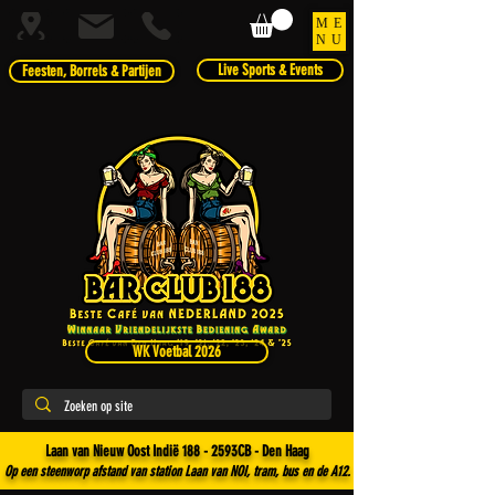
ME
NU
Live Sports & Events
Feesten, Borrels & Partijen
WK Voetbal 2026
Laan van Nieuw Oost Indië 188 - 2593CB - Den Haag
Op een steenworp afstand van station Laan van NOI, tram, bus en de A12.