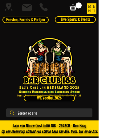
ME
NU
Live Sports & Events
Feesten, Borrels & Partijen
WK Voetbal 2026
Laan van Nieuw Oost Indië 188 - 2593CB - Den Haag
Op een steenworp afstand van station Laan van NOI, tram, bus en de A12.