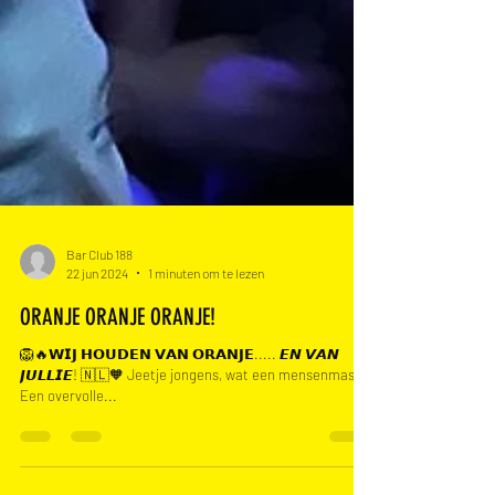
Bar Club 188
22 jun 2024
1 minuten om te lezen
ORANJE ORANJE ORANJE!
🦁🔥𝗪𝗜𝗝 𝗛𝗢𝗨𝗗𝗘𝗡 𝗩𝗔𝗡 𝗢𝗥𝗔𝗡𝗝𝗘..... 𝙀𝙉 𝙑𝘼𝙉
𝙅𝙐𝙇𝙇𝙄𝙀! 🇳🇱🧡 Jeetje jongens, wat een mensenmassa!
Een overvolle...