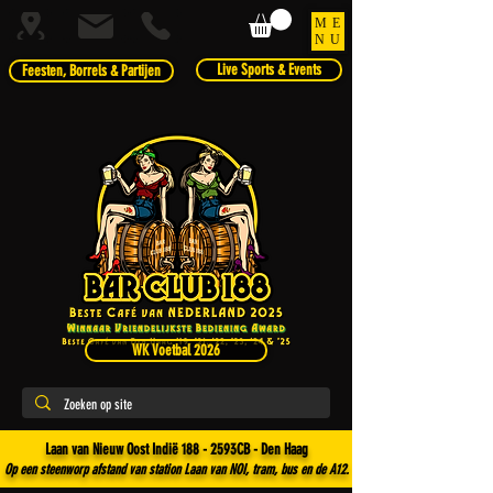
ME
NU
Live Sports & Events
Feesten, Borrels & Partijen
WK Voetbal 2026
Laan van Nieuw Oost Indië 188 - 2593CB - Den Haag
Op een steenworp afstand van station Laan van NOI, tram, bus en de A12.