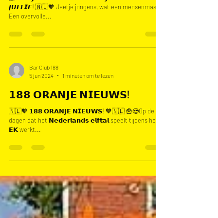
ORANJE ORANJE ORANJE!
🦁🔥𝗪𝗜𝗝 𝗛𝗢𝗨𝗗𝗘𝗡 𝗩𝗔𝗡 𝗢𝗥𝗔𝗡𝗝𝗘..... 𝙀𝙉 𝙑𝘼𝙉
𝙅𝙐𝙇𝙇𝙄𝙀! 🇳🇱🧡 Jeetje jongens, wat een mensenmassa!
Een overvolle...
Bar Club 188
5 jun 2024
1 minuten om te lezen
𝟭𝟴𝟴 𝗢𝗥𝗔𝗡𝗝𝗘 𝗡𝗜𝗘𝗨𝗪𝗦!
🇳🇱🧡 𝟭𝟴𝟴 𝗢𝗥𝗔𝗡𝗝𝗘 𝗡𝗜𝗘𝗨𝗪𝗦! 🧡🇳🇱 🍟😍Op de
dagen dat het 𝗡𝗲𝗱𝗲𝗿𝗹𝗮𝗻𝗱𝘀 𝗲𝗹𝗳𝘁𝗮𝗹 speelt tijdens het
𝗘𝗞 werkt...