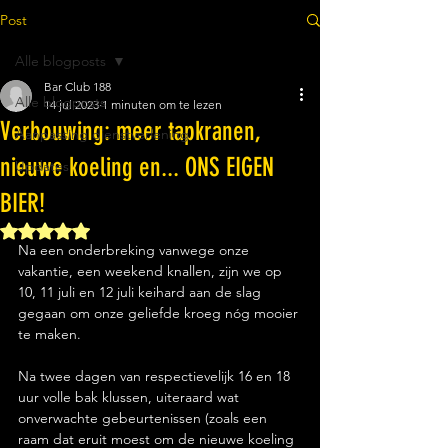
Post
Alle blogposts
Bar Club 188
Alle blogposts
14 jul 2023
1 minuten om te lezen
Verbouwing: meer tapkranen,
Aanpassing dienstverlening
nieuwe koeling en... ONS EIGEN
Updates
BIER!
Beoordeeld met NaN uit 5 sterren.
Na een onderbreking vanwege onze 
vakantie, een weekend knallen, zijn we op 
10, 11 juli en 12 juli keihard aan de slag 
gegaan om onze geliefde kroeg nóg mooier 
te maken. 
Na twee dagen van respectievelijk 16 en 18 
uur volle bak klussen, uiteraard wat 
onverwachte gebeurtenissen (zoals een 
raam dat eruit moest om de nieuwe koeling 