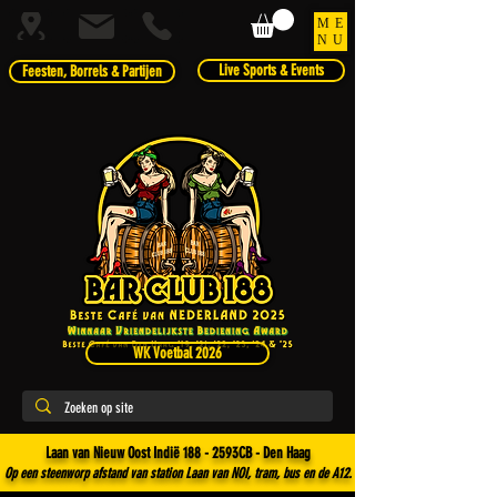
ME
NU
Live Sports & Events
Feesten, Borrels & Partijen
WK Voetbal 2026
Laan van Nieuw Oost Indië 188 - 2593CB - Den Haag
Op een steenworp afstand van station Laan van NOI, tram, bus en de A12.