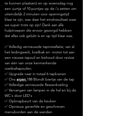
te kunnen plaatsen) en op woensdag nog 
een uurtje of 10 puntjes op de i's zetten om 
uiteindelijk 2 minuten voor openingstijd 
klaar te zijn, was daar het eindresultaat waar 
we super trots op zijn! Dank aan alle 
hulptroepen die ervoor gezorgd hebben 
dat alles ook gelukt is en op tijd klaar was.
✅️ Volledig vernieuwde tapinstallatie; van al 
het leidingwerk, koelbak en -motor tot aan 
een nieuwe tapzuil en behoud door revisie 
van één van onze kenmerkende 
voetbaltapzuilen.
✅️ Upgrade naar in totaal 6 tapkranen
✅️ Ons 
eigen 
188 Blondt biertje van de tap
✅️ Volledige vernieuwde flessenkoeling
✅️ Vervangen van lampen in de hal en bij de 
WC's door LED's
✅️ Opknapbeurt van de keuken
✅️ Opnieuw geverfde en geschreven 
menuborden aan de wanden