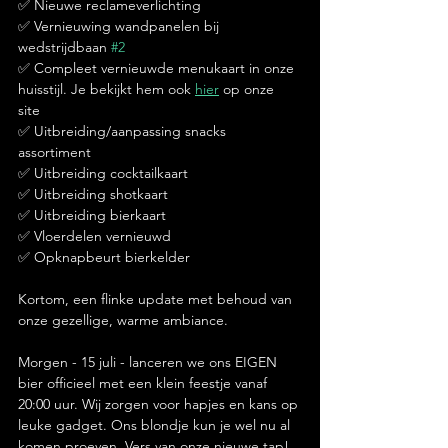
✅️ Nieuwe reclameverlichting 
✅️ Vernieuwing wandpanelen bij 
wedstrijdbaan 
#2
✅️ Compleet vernieuwde menukaart in onze 
huisstijl. Je bekijkt hem ook 
hier
 op onze 
site 
✅️ Uitbreiding/aanpassing snacks 
assortiment 
✅️ Uitbreiding cocktailkaart
✅️ Uitbreiding shotkaart 
✅️ Uitbreiding bierkaart 
✅️ Vloerdelen vernieuwd 
✅️ Opknapbeurt bierkelder 
Kortom, een flinke update met behoud van 
onze gezellige, warme ambiance. 
Morgen - 15 juli - lanceren we ons EIGEN 
bier officieel met een klein feestje vanaf 
20:00 uur. Wij zorgen voor hapjes en kans op 
leuke gadget. Ons blondje kun je wel nu al 
komen proeven. Vers van onze nieuwe tap!